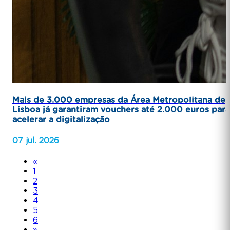
Mais de 3.000 empresas da Área Metropolitana de
Lisboa já garantiram vouchers até 2.000 euros para
acelerar a digitalização
07 jul. 2026
«
1
2
3
4
5
6
»